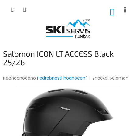
Přejít
na
NÁKUP
obsah
KOŠÍK
Salomon ICON LT ACCESS Black
25/26
Průměrné
Neohodnoceno
Podrobnosti hodnocení
Značka:
Salomon
hodnocení
produktu
je
0,0
z
5
hvězdiček.