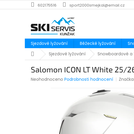
Přejít
602175516
sport2000smejkal@email.cz
na
obsah
Sjezdové lyžování
Běžecké lyžování
Sn
Domů
Sjezdové lyžování
Snowboardové a 
Salomon ICON LT White 25/2
Průměrné
Neohodnoceno
Podrobnosti hodnocení
Značka
hodnocení
produktu
je
0,0
z
5
hvězdiček.