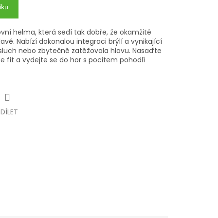
íku
vní helma, která sedí tak dobře, že okamžitě
vě. Nabízí dokonalou integraci brýlí a vynikající
sluch nebo zbytečně zatěžovala hlavu. Nasaďte
te fit a vydejte se do hor s pocitem pohodlí
SDÍLET