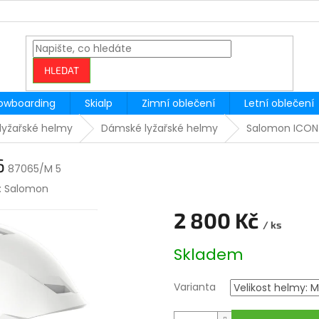
HLEDAT
owboarding
Skialp
Zimní oblečení
Letní oblečení
lyžařské helmy
Dámské lyžařské helmy
Salomon ICON 
6
87065/M 5
:
Salomon
2 800 Kč
/ ks
Měrná
Skladem
cena:
Varianta