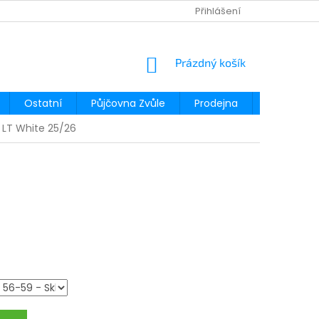
Přihlášení
NÁKUPNÍ
Prázdný košík
KOŠÍK
Ostatní
Půjčovna Zvůle
Prodejna
Půjčovna
LT White 25/26