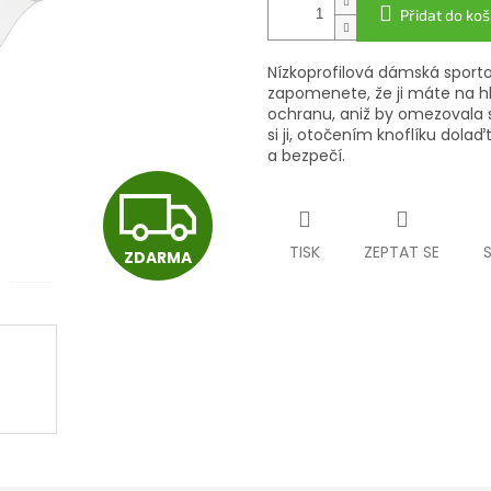
Přidat do koš
Nízkoprofilová dámská sporto
zapomenete, že ji máte na hla
ochranu, aniž by omezovala 
si ji, otočením knoflíku dolaď
a bezpečí.
Z
TISK
ZEPTAT SE
ZDARMA
D
A
R