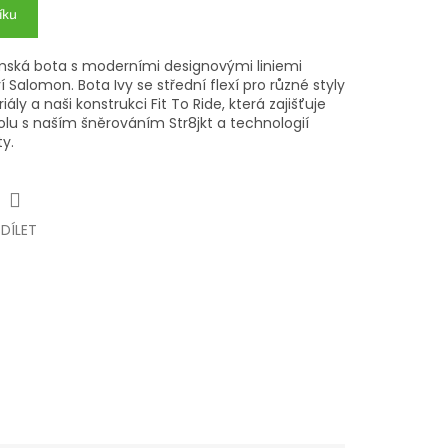
íku
ámská bota s moderními designovými liniemi
 Salomon. Bota Ivy se střední flexí pro různé styly
ály a naši konstrukci Fit To Ride, která zajišťuje
olu s naším šněrováním Str8jkt a technologií
ty.
SDÍLET