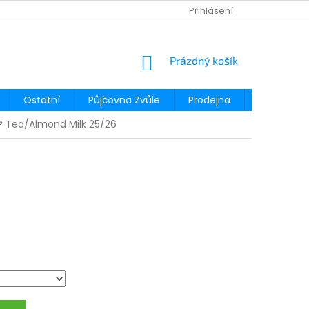
Přihlášení
NÁKUPNÍ
Prázdný košík
KOŠÍK
Ostatní
Půjčovna Zvůle
Prodejna
Půjčovna
® Tea/Almond Milk 25/26