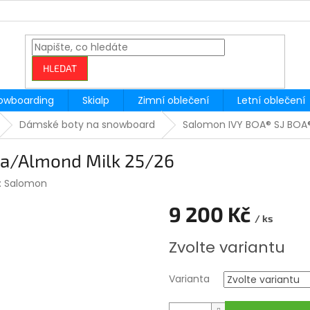
HLEDAT
owboarding
Skialp
Zimní oblečení
Letní oblečení
Dámské boty na snowboard
Salomon IVY BOA® SJ BOA
ea/Almond Milk 25/26
:
Salomon
9 200 Kč
/ ks
Měrná
Zvolte variantu
cena:
Varianta