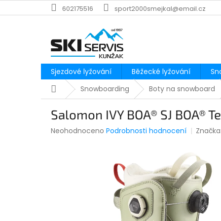
Přejít
602175516
sport2000smejkal@email.cz
na
obsah
Sjezdové lyžování
Běžecké lyžování
Sn
Domů
Snowboarding
Boty na snowboard
Salomon IVY BOA® SJ BOA® T
Průměrné
Neohodnoceno
Podrobnosti hodnocení
Značka
hodnocení
produktu
je
0,0
z
5
hvězdiček.