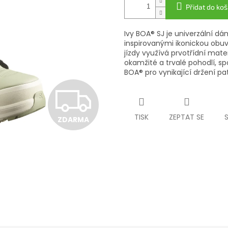
Přidat do koš
Ivy BOA® SJ je univerzální d
inspirovanými ikonickou obuví
jízdy využívá prvotřídní materi
okamžité a trvalé pohodlí, sp
BOA® pro vynikající držení pa
Z
TISK
ZEPTAT SE
ZDARMA
D
A
R