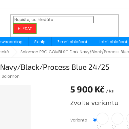
HLEDAT
owboarding
Skialp
Zimní oblečení
Letní oblečení
žecké
Salomon PRO COMBI SC Dark Navy/Black/Process Blue
Navy/Black/Process Blue 24/25
:
Salomon
5 900 Kč
/ ks
Měrná
Zvolte variantu
cena:
Varianta