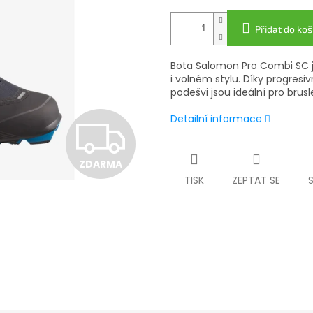
Přidat do koš
Bota Salomon Pro Combi SC je
i volném stylu. Díky progresivn
podešvi jsou ideální pro brus
Detailní informace
Z
ZDARMA
D
TISK
ZEPTAT SE
A
R