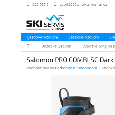
Přejít
602175516
sport2000smejkal@email.cz
na
obsah
Sjezdové lyžování
Běžecké lyžování
Sn
Domů
Běžecké lyžování
Lyžařské boty bě
Salomon PRO COMBI SC Dark 
Průměrné
Neohodnoceno
Podrobnosti hodnocení
Značka
hodnocení
produktu
je
0,0
z
5
hvězdiček.