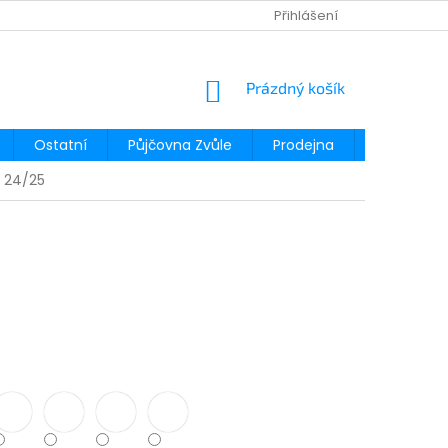
Přihlášení
NÁKUPNÍ
Prázdný košík
KOŠÍK
Ostatní
Půjčovna Zvůle
Prodejna
Půjčovna
 24/25