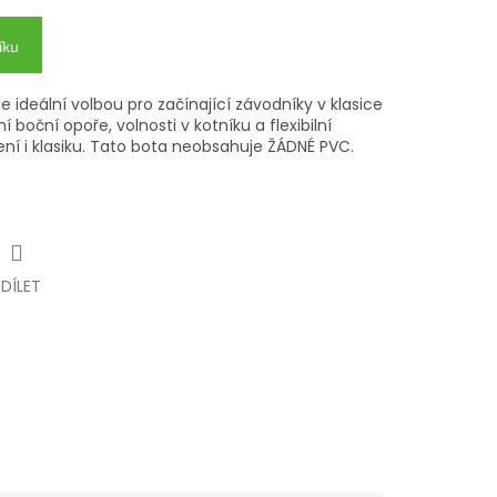
íku
 ideální volbou pro začínající závodníky v klasice
í boční opoře, volnosti v kotníku a flexibilní
lení i klasiku. Tato bota neobsahuje ŽÁDNÉ PVC.
SDÍLET