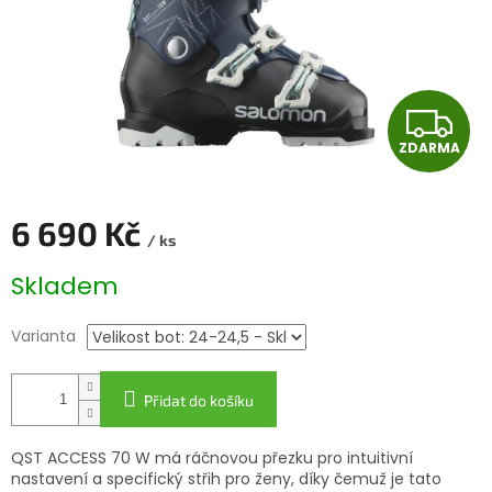
Z
ZDARMA
D
A
6 690 Kč
/ ks
R
Měrná
Skladem
cena:
M
Varianta
A
Přidat do košíku
QST ACCESS 70 W má ráčnovou přezku pro intuitivní
nastavení a specifický střih pro ženy, díky čemuž je tato