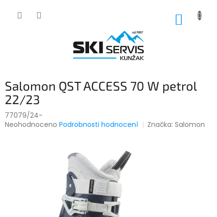
Přejít
na
NÁKUP
obsah
KOŠÍK
Salomon QST ACCESS 70 W petrol
22/23
77079/24-
Průměrné
Neohodnoceno
Podrobnosti hodnocení
Značka:
Salomon
hodnocení
produktu
je
0,0
z
5
hvězdiček.