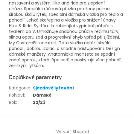
nastavení a systém Hike and ride pro zlepšení
chůze.
Speciální ráčnová přezka pro ženy pojme
širokou škálu lýtek, speciální dámská vložka pro teplo a
pohodlí. Lehká skořepina a vložka pro snížení únavy.
Hike & Ride: Systém kombinující vypínání páteře s
tvarem do V. Umožňuje snadnou chůzi v režimu túry,
silnou oporu zad a progresivní ohyb vpřed při sjíždění.
My CustomFit comfort: Tato vložka nabízí skvělé
pohodlí, dobrou izolaci a snadné nastupování. Design
dámské manžety: Anatomická manžeta se spodní
zadní oporou, která lépe sedí a poskytuje více pohodlí
ženským lýtkům.
Doplňkové parametry
Kategorie
:
Sjezdové lyžování
Pohlaví
:
Dámské
Rok
:
22/23
Z
á
Vytvořil Shoptet
p