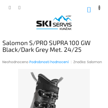
Přejít
na
NÁKUP
obsah
KOŠÍK
Salomon S/PRO SUPRA 100 GW
Black/Dark Grey Met. 24/25
Průměrné
Neohodnoceno
Podrobnosti hodnocení
Značka:
Salomon
hodnocení
produktu
je
0,0
z
5
hvězdiček.