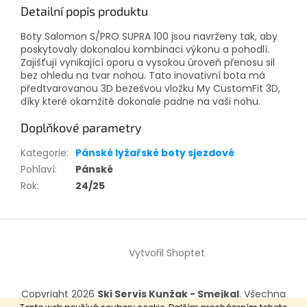
Detailní popis produktu
Boty Salomon S/PRO SUPRA 100 jsou navrženy tak, aby
poskytovaly dokonalou kombinaci výkonu a pohodlí.
Zajišťují vynikající oporu a vysokou úroveň přenosu sil
bez ohledu na tvar nohou. Tato inovativní bota má
předtvarovanou 3D bezešvou vložku My CustomFit 3D,
díky které okamžitě dokonale padne na vaši nohu.
Doplňkové parametry
Kategorie
:
Pánské lyžařské boty sjezdové
Pohlaví
:
Pánské
Rok
:
24/25
Z
á
Vytvořil Shoptet
p
a
t
Copyright 2026
Ski Servis Kunžak - Smejkal
. Všechna
í