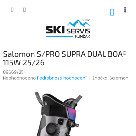
Přejít
na
NÁKUP
obsah
KOŠÍK
Salomon S/PRO SUPRA DUAL BOA®
115W 25/26
89669/25-
Průměrné
Neohodnoceno
Podrobnosti hodnocení
Značka:
Salomon
hodnocení
produktu
je
0,0
z
5
hvězdiček.