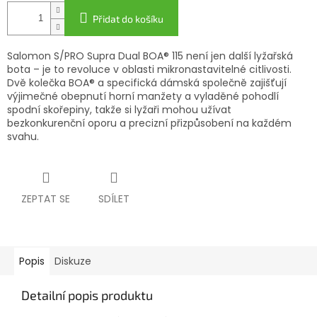
Přidat do košíku
Salomon S/PRO Supra Dual BOA® 115 není jen další lyžařská
bota – je to revoluce v oblasti mikronastavitelné citlivosti.
Dvě kolečka BOA® a specifická dámská společně zajišťují
výjimečné obepnutí horní manžety a vyladěné pohodlí
spodní skořepiny, takže si lyžaři mohou užívat
bezkonkurenční oporu a precizní přizpůsobení na každém
svahu.
ZEPTAT SE
SDÍLET
Popis
Diskuze
Detailní popis produktu