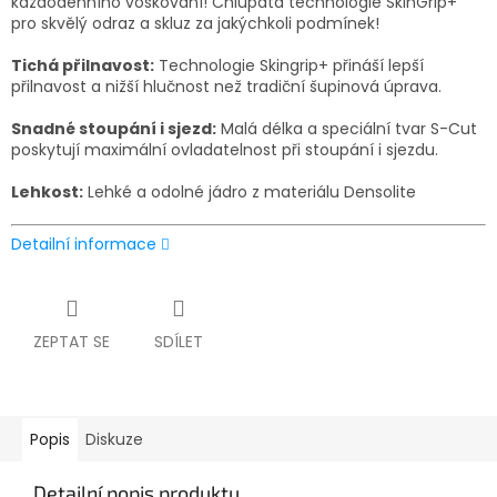
každodenního voskování! Chlupatá technologie SkinGrip+
pro skvělý odraz a skluz za jakýchkoli podmínek!
Tichá přilnavost:
Technologie Skingrip+ přináší lepší
přilnavost a nižší hlučnost než tradiční šupinová úprava.
Snadné stoupání i sjezd:
Malá délka a speciální tvar S-Cut
poskytují maximální ovladatelnost při stoupání i sjezdu.
Lehkost:
Lehké a odolné jádro z materiálu Densolite
Detailní informace
ZEPTAT SE
SDÍLET
Popis
Diskuze
Detailní popis produktu