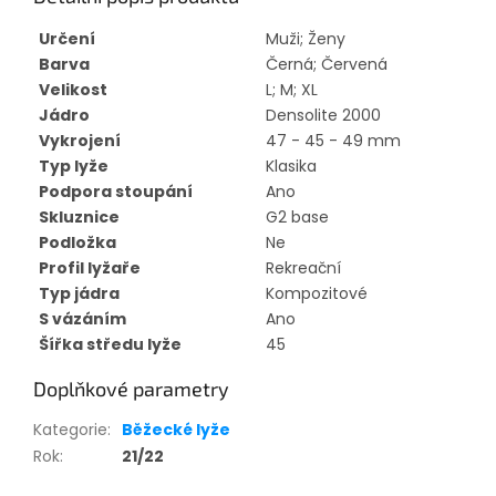
Určení
Muži; Ženy
Barva
Černá; Červená
Velikost
L; M; XL
Jádro
Densolite 2000
Vykrojení
47 - 45 - 49 mm
Typ lyže
Klasika
Podpora stoupání
Ano
Skluznice
G2 base
Podložka
Ne
Profil lyžaře
Rekreační
Typ jádra
Kompozitové
S vázáním
Ano
Šířka středu lyže
45
Doplňkové parametry
Kategorie
:
Běžecké lyže
Rok
:
21/22