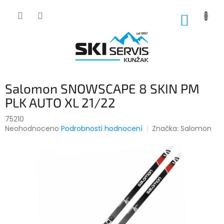
Přejít
na
NÁKUP
obsah
KOŠÍK
Salomon SNOWSCAPE 8 SKIN PM
PLK AUTO XL 21/22
75210
Průměrné
Neohodnoceno
Podrobnosti hodnocení
Značka:
Salomon
hodnocení
produktu
je
0,0
z
5
hvězdiček.