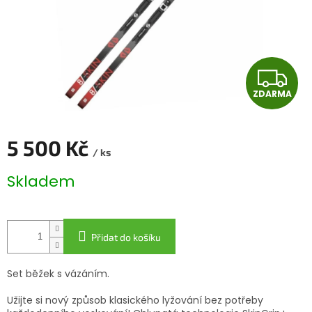
Z
ZDARMA
D
A
5 500 Kč
/ ks
R
Měrná
Skladem
cena:
M
A
Přidat do košíku
Set běžek s vázáním.
Užijte si nový způsob klasického lyžování bez potřeby