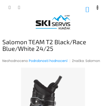
Přejít
na
NÁKUP
obsah
KOŠÍK
Salomon TEAM T2 Black/Race
Blue/White 24/25
Průměrné
Neohodnoceno
Podrobnosti hodnocení
Značka:
Salomon
hodnocení
produktu
je
0,0
z
5
hvězdiček.