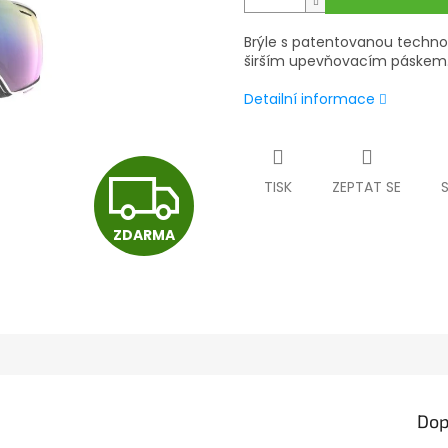
Brýle s patentovanou technol
širším upevňovacím páskem
Detailní informace
Z
TISK
ZEPTAT SE
ZDARMA
D
A
R
Dop