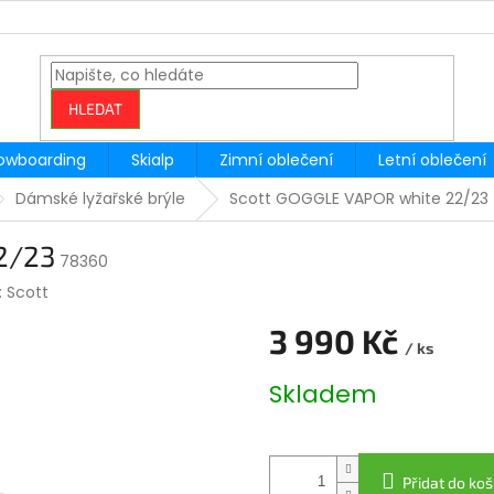
HLEDAT
owboarding
Skialp
Zimní oblečení
Letní oblečení
Dámské lyžařské brýle
Scott GOGGLE VAPOR white 22/23
2/23
78360
:
Scott
3 990 Kč
/ ks
Měrná
Skladem
cena:
Přidat do koš