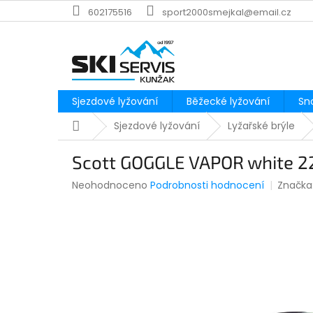
Přejít
602175516
sport2000smejkal@email.cz
na
obsah
Sjezdové lyžování
Běžecké lyžování
Sn
Domů
Sjezdové lyžování
Lyžařské brýle
Scott GOGGLE VAPOR white 2
Průměrné
Neohodnoceno
Podrobnosti hodnocení
Značka
hodnocení
produktu
je
0,0
z
5
hvězdiček.