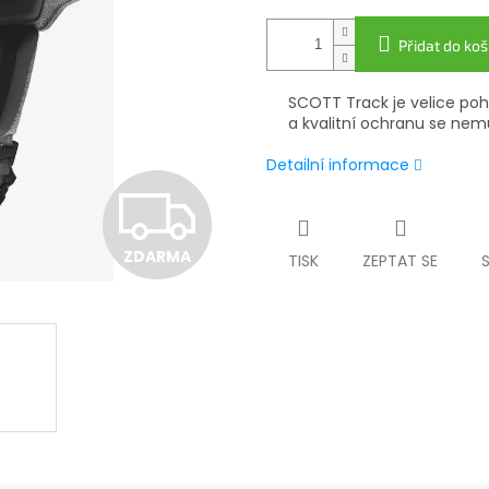
Přidat do koš
SCOTT Track je velice poh
a kvalitní ochranu se nem
Detailní informace
Z
ZDARMA
TISK
ZEPTAT SE
D
A
R