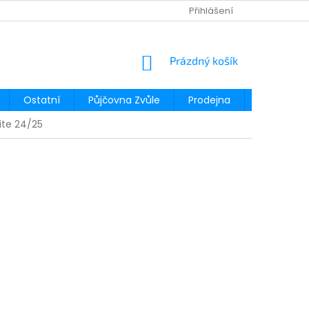
Přihlášení
NÁKUPNÍ
Prázdný košík
KOŠÍK
Ostatní
Půjčovna Zvůle
Prodejna
Půjčovna
ite 24/25