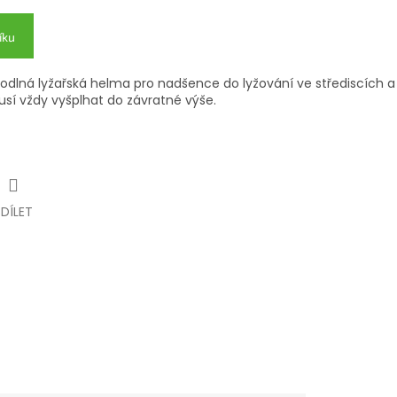
íku
odlná lyžařská helma pro nadšence do lyžování ve střediscích a
usí vždy vyšplhat do závratné výše.
SDÍLET