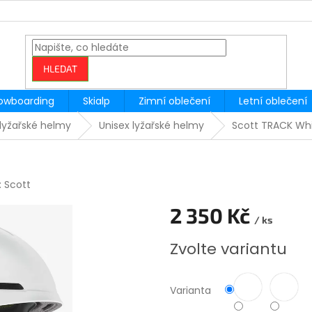
HLEDAT
owboarding
Skialp
Zimní oblečení
Letní oblečení
lyžařské helmy
Unisex lyžařské helmy
Scott TRACK Wh
:
Scott
2 350 Kč
/ ks
Měrná
Zvolte variantu
cena:
Varianta