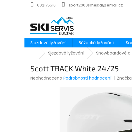
Přejít
602175516
sport2000smejkal@email.cz
na
obsah
Sjezdové lyžování
Běžecké lyžování
Sn
Domů
Sjezdové lyžování
Snowboardové a 
Scott TRACK White 24/25
Průměrné
Neohodnoceno
Podrobnosti hodnocení
Značka
hodnocení
produktu
je
0,0
z
5
hvězdiček.