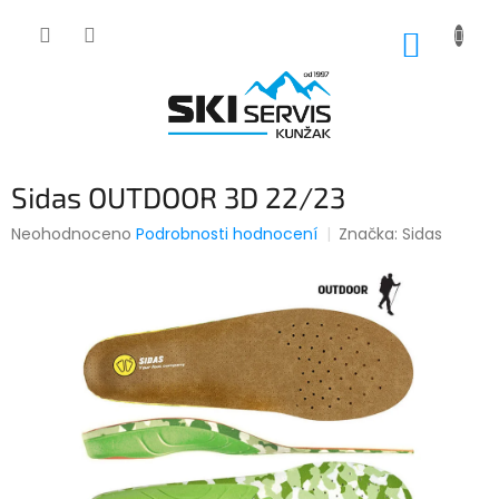
Přejít
na
NÁKUP
obsah
KOŠÍK
Sidas OUTDOOR 3D 22/23
Průměrné
Neohodnoceno
Podrobnosti hodnocení
Značka:
Sidas
hodnocení
produktu
je
0,0
z
5
hvězdiček.