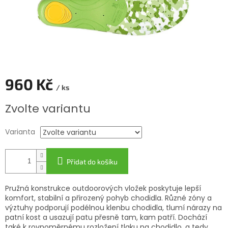
960 Kč
/ ks
Měrná
Zvolte variantu
cena:
Varianta
Přidat do košíku
Pružná konstrukce outdoorových vložek poskytuje lepší
komfort, stabilní a přirozený pohyb chodidla. Různé zóny a
výztuhy podporují podélnou klenbu chodidla, tlumí nárazy na
patní kost a usazují patu přesně tam, kam patří. Dochází
také k rovnoměrnému rozložení tlaku na chodidlo, a tedy