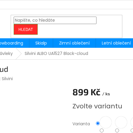
HLEDAT
owboarding
Skialp
Zimní oblečení
Letní oblečení
ávleky
Silvini ALBO UA1527 Black-cloud
oud
:
Silvini
899 Kč
/ ks
Měrná
Zvolte variantu
cena:
Varianta