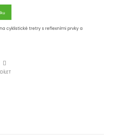
íku
cyklistické tretry s reflexními prvky a
SDÍLET