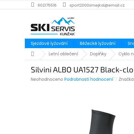
Přejít
602175516
sport2000smejkal@email.cz
na
obsah
Sjezdové lyžování
Běžecké lyžování
Sn
Domů
Letní oblečení
Doplňky
Cyklo n
Silvini ALBO UA1527 Black-cl
Průměrné
Neohodnoceno
Podrobnosti hodnocení
Značka
hodnocení
produktu
je
0,0
z
5
hvězdiček.