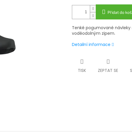
Přidat do koš
Tenké pogumované návleky na 
voděodolným zipem.
Detailní informace
TISK
ZEPTAT SE