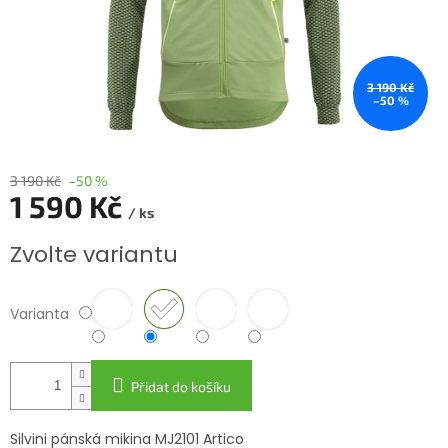
3 190 Kč
–50 %
3 190 Kč
–50 %
1 590 Kč
/ ks
Měrná
Zvolte variantu
cena:
Varianta
Přidat do košíku
Silvini pánská mikina MJ2101 Artico