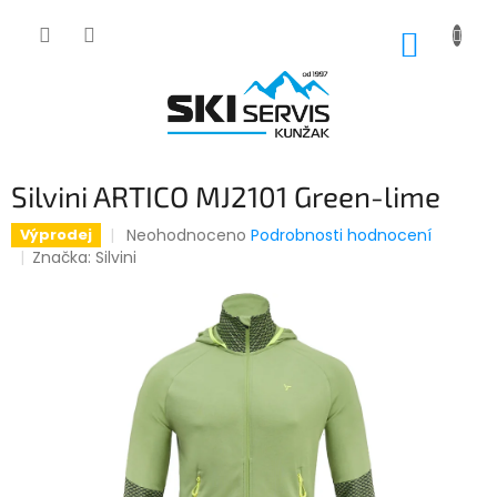
Přejít
na
NÁKUP
obsah
KOŠÍK
Silvini ARTICO MJ2101 Green-lime
Průměrné
Neohodnoceno
Podrobnosti hodnocení
Výprodej
hodnocení
Značka:
Silvini
produktu
je
0,0
z
5
hvězdiček.