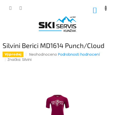
Přejít
na
NÁKUP
obsah
KOŠÍK
Silvini Berici MD1614 Punch/Cloud
Průměrné
Neohodnoceno
Podrobnosti hodnocení
Výprodej
hodnocení
Značka:
Silvini
produktu
je
0,0
z
5
hvězdiček.