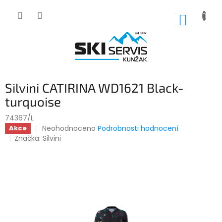
Přejít
na
NÁKUP
obsah
KOŠÍK
Silvini CATIRINA WD1621 Black-
turquoise
74367/L
Průměrné
Neohodnoceno
Podrobnosti hodnocení
Akce
hodnocení
Značka:
Silvini
produktu
je
0,0
z
5
hvězdiček.