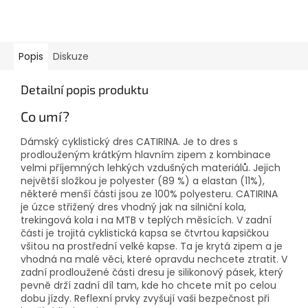
Popis
Diskuze
Detailní popis produktu
Co umí?
Dámský cyklistický dres CATIRINA. Je to dres s
prodlouženým krátkým hlavním zipem z kombinace
velmi příjemných lehkých vzdušných materiálů. Jejich
největší složkou je polyester (89 %) a elastan (11%),
některé menší části jsou ze 100% polyesteru. CATIRINA
je úzce střižený dres vhodný jak na silniční kola,
trekingová kola i na MTB v teplých měsících. V zadní
části je trojitá cyklistická kapsa se čtvrtou kapsičkou
všitou na prostřední velké kapse. Ta je krytá zipem a je
vhodná na malé věci, které opravdu nechcete ztratit. V
zadní prodloužené části dresu je silikonový pásek, který
pevně drží zadní díl tam, kde ho chcete mít po celou
dobu jízdy. Reflexní prvky zvyšují vaši bezpečnost při