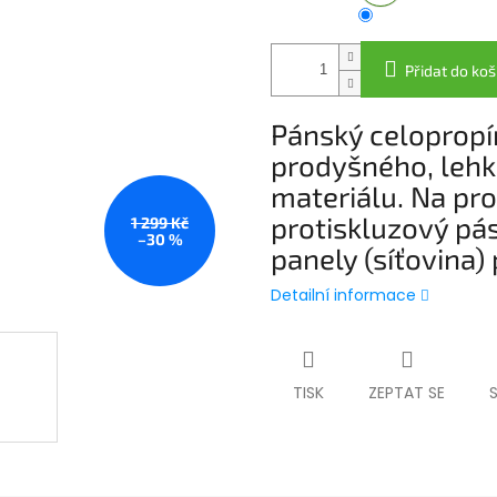
Přidat do koš
Pánský celopropín
prodyšného, lehk
materiálu. Na pr
protiskluzový pá
1 299 Kč
–30 %
panely (síťovina) 
Detailní informace
TISK
ZEPTAT SE