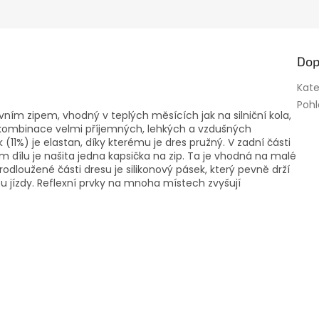
Dop
Kate
Pohl
ním zipem, vhodný v teplých měsících jak na silniční kola,
z kombinace velmi příjemných, lehkých a vzdušných
 (11%) je elastan, díky kterému je dres pružný. V zadní části
ním dílu je našita jedna kapsička na zip. Ta je vhodná na malé
rodloužené části dresu je silikonový pásek, který pevně drží
u jízdy. Reflexní prvky na mnoha místech zvyšují