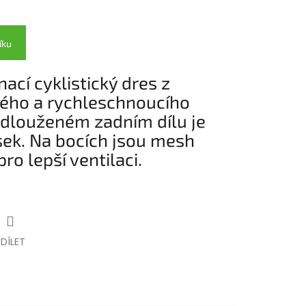
íku
ací cyklistický dres z
ého a rychleschnoucího
odlouženém zadním dílu je
sek. Na bocích jsou mesh
pro lepší ventilaci.
SDÍLET