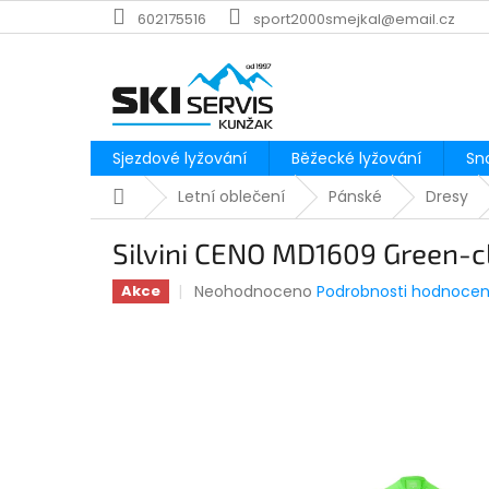
Přejít
602175516
sport2000smejkal@email.cz
na
obsah
Sjezdové lyžování
Běžecké lyžování
Sn
Domů
Letní oblečení
Pánské
Dresy
Silvini CENO MD1609 Green-c
Průměrné
Neohodnoceno
Podrobnosti hodnocen
Akce
hodnocení
produktu
je
0,0
z
5
hvězdiček.