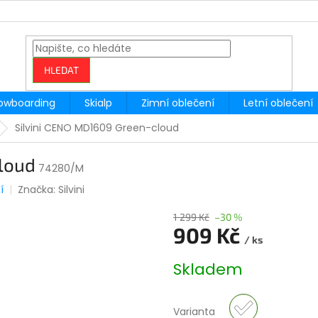
HLEDAT
owboarding
Skialp
Zimní oblečení
Letní oblečení
Silvini CENO MD1609 Green-cloud
loud
74280/M
í
Značka:
Silvini
1 299 Kč
–30 %
909 Kč
/ ks
Měrná
Skladem
cena:
Varianta