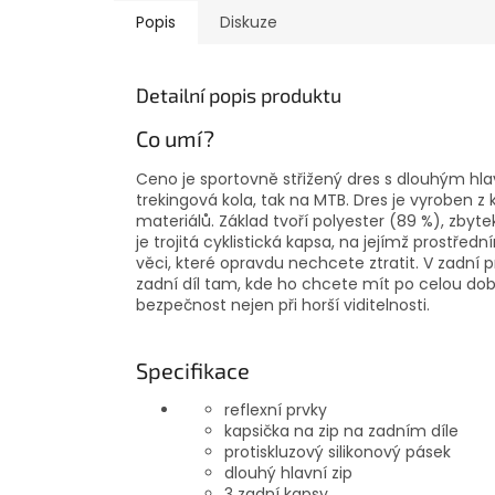
Popis
Diskuze
Detailní popis produktu
Co umí?
Ceno je sportovně střižený dres s dlouhým hlav
trekingová kola, tak na MTB. Dres je vyroben 
materiálů. Základ tvoří polyester (89 %), zbytek
je trojitá cyklistická kapsa, na jejímž prostřed
věci, které opravdu nechcete ztratit. V zadní p
zadní díl tam, kde ho chcete mít po celou dob
bezpečnost nejen při horší viditelnosti.
Specifikace
reflexní prvky
kapsička na zip na zadním díle
protiskluzový silikonový pásek
dlouhý hlavní zip
3 zadní kapsy