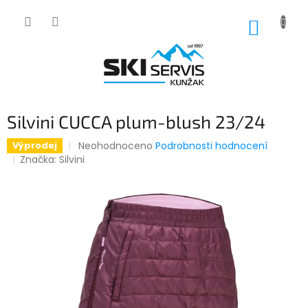
Přejít
na
NÁKUP
obsah
KOŠÍK
Silvini CUCCA plum-blush 23/24
Průměrné
Neohodnoceno
Podrobnosti hodnocení
Výprodej
hodnocení
Značka:
Silvini
produktu
je
0,0
z
5
hvězdiček.