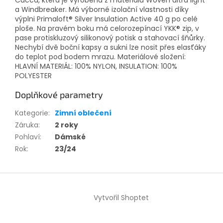
Cucca, která je vyrobená z materiálů Woven ultra light
a Windbreaker. Má výborné izolační vlastnosti díky
výplni Primaloft® Silver Insulation Active 40 g po celé
ploše. Na pravém boku má celorozepínací YKK® zip, v
pase protiskluzový silikonový potisk a stahovací šňůrky.
Nechybí dvě boční kapsy a sukni lze nosit přes elasťáky
do teplot pod bodem mrazu. Materiálové složení:
HLAVNÍ MATERIÁL: 100% NYLON, INSULATION: 100%
POLYESTER
Doplňkové parametry
Kategorie
:
Zimní oblečení
Záruka
:
2 roky
Pohlaví
:
Dámské
Rok
:
23/24
Z
á
Vytvořil Shoptet
p
a
t