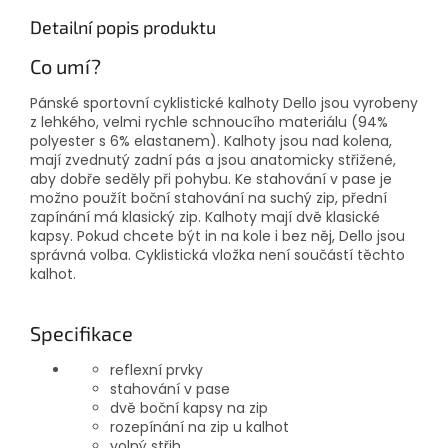
Detailní popis produktu
Co umí?
Pánské sportovní cyklistické kalhoty Dello jsou vyrobeny
z lehkého, velmi rychle schnoucího materiálu (94%
polyester s 6% elastanem). Kalhoty jsou nad kolena,
mají zvednutý zadní pás a jsou anatomicky střižené,
aby dobře seděly při pohybu. Ke stahování v pase je
možno použít boční stahování na suchý zip, přední
zapínání má klasický zip. Kalhoty mají dvě klasické
kapsy. Pokud chcete být in na kole i bez něj, Dello jsou
správná volba. Cyklistická vložka není součástí těchto
kalhot.
Specifikace
reflexní prvky
stahování v pase
dvě boční kapsy na zip
rozepínání na zip u kalhot
volný střih