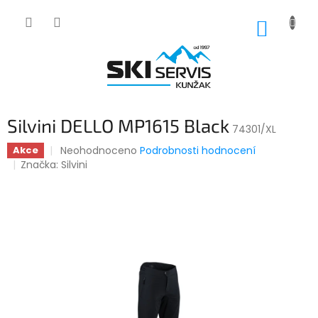
Přejít
na
NÁKUP
obsah
KOŠÍK
Silvini DELLO MP1615 Black
74301/XL
Průměrné
Neohodnoceno
Podrobnosti hodnocení
Akce
hodnocení
Značka:
Silvini
produktu
je
0,0
z
5
hvězdiček.