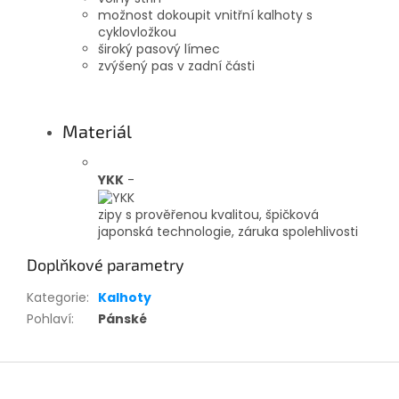
možnost dokoupit vnitřní kalhoty s
cyklovložkou
široký pasový límec
zvýšený pas v zadní části
Materiál
YKK
-
zipy s prověřenou kvalitou, špičková
japonská technologie, záruka spolehlivosti
Doplňkové parametry
Kategorie
:
Kalhoty
Pohlaví
:
Pánské
Z
á