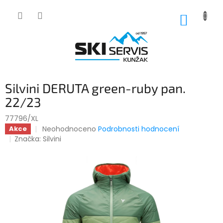
Přejít
na
NÁKUP
obsah
KOŠÍK
Silvini DERUTA green-ruby pan.
22/23
77796/XL
Průměrné
Neohodnoceno
Podrobnosti hodnocení
Akce
hodnocení
Značka:
Silvini
produktu
je
0,0
z
5
hvězdiček.