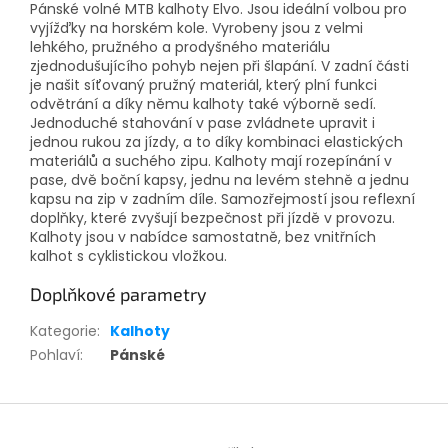
Pánské volné MTB kalhoty Elvo. Jsou ideální volbou pro
vyjížďky na horském kole. Vyrobeny jsou z velmi
lehkého, pružného a prodyšného materiálu
zjednodušujícího pohyb nejen při šlapání. V zadní části
je našit síťovaný pružný materiál, který plní funkci
odvětrání a díky němu kalhoty také výborně sedí.
Jednoduché stahování v pase zvládnete upravit i
jednou rukou za jízdy, a to díky kombinaci elastických
materiálů a suchého zipu. Kalhoty mají rozepínání v
pase, dvě boční kapsy, jednu na levém stehně a jednu
kapsu na zip v zadním díle. Samozřejmostí jsou reflexní
doplňky, které zvyšují bezpečnost při jízdě v provozu.
Kalhoty jsou v nabídce samostatně, bez vnitřních
kalhot s cyklistickou vložkou.
Doplňkové parametry
Kategorie
:
Kalhoty
Pohlaví
:
Pánské
Z
á