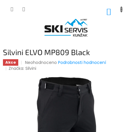
Přejít
na
NÁKUP
obsah
KOŠÍK
Silvini ELVO MP809 Black
Průměrné
Neohodnoceno
Podrobnosti hodnocení
Akce
hodnocení
Značka:
Silvini
produktu
je
0,0
z
5
hvězdiček.