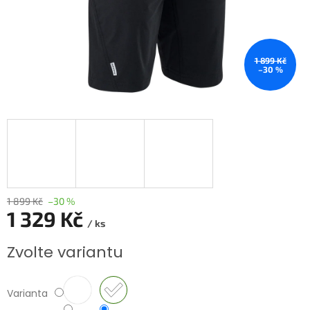
1 899 Kč
–30 %
1 899 Kč
–30 %
1 329 Kč
/ ks
Měrná
Zvolte variantu
cena:
Varianta