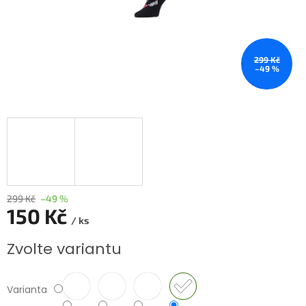
299 Kč
–49 %
299 Kč
–49 %
150 Kč
/ ks
Měrná
Zvolte variantu
cena:
Varianta