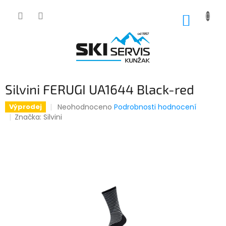
Přejít
na
NÁKUP
obsah
KOŠÍK
Silvini FERUGI UA1644 Black-red
Průměrné
Neohodnoceno
Podrobnosti hodnocení
Výprodej
hodnocení
Značka:
Silvini
produktu
je
0,0
z
5
hvězdiček.