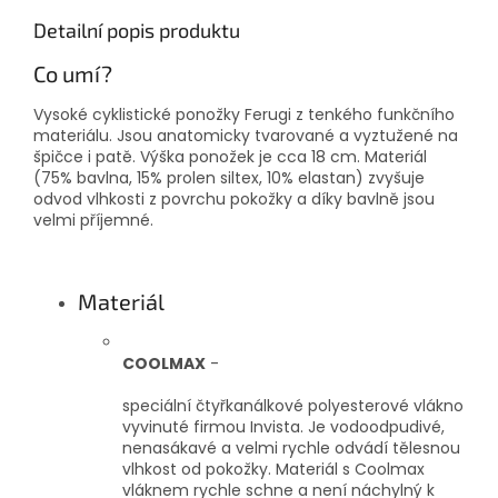
Detailní popis produktu
Co umí?
Vysoké cyklistické ponožky Ferugi z tenkého funkčního
materiálu. Jsou anatomicky tvarované a vyztužené na
špičce i patě. Výška ponožek je cca 18 cm. Materiál
(75% bavlna, 15% prolen siltex, 10% elastan) zvyšuje
odvod vlhkosti z povrchu pokožky a díky bavlně jsou
velmi příjemné.
Materiál
COOLMAX
-
speciální čtyřkanálkové polyesterové vlákno
vyvinuté firmou Invista. Je vodoodpudivé,
nenasákavé a velmi rychle odvádí tělesnou
vlhkost od pokožky. Materiál s Coolmax
vláknem rychle schne a není náchylný k