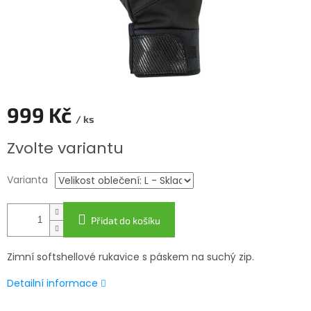
999 Kč
/ ks
Měrná
Zvolte variantu
cena:
Varianta
Přidat do košíku
Zimní softshellové rukavice s páskem na suchý zip.
Detailní informace