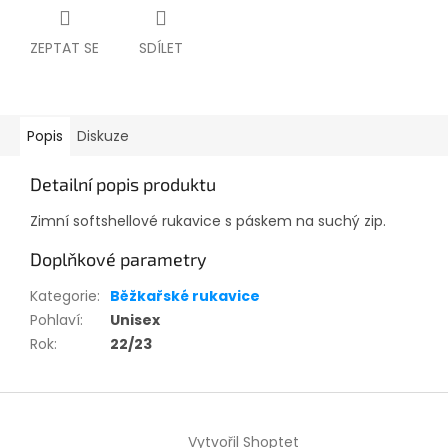
ZEPTAT SE
SDÍLET
Popis
Diskuze
Detailní popis produktu
Zimní softshellové rukavice s páskem na suchý zip.
Doplňkové parametry
Kategorie
:
Běžkařské rukavice
Pohlaví
:
Unisex
Rok
:
22/23
Z
á
Vytvořil Shoptet
p