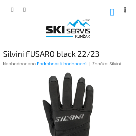
Přejít
na
NÁKUP
obsah
KOŠÍK
Silvini FUSARO black 22/23
Průměrné
Neohodnoceno
Podrobnosti hodnocení
Značka:
Silvini
hodnocení
produktu
je
0,0
z
5
hvězdiček.