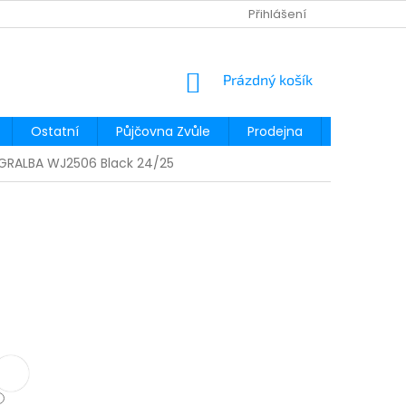
Přihlášení
NÁKUPNÍ
Prázdný košík
KOŠÍK
Ostatní
Půjčovna Zvůle
Prodejna
Půjčovna
i GRALBA WJ2506 Black 24/25