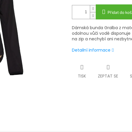
Přidat do koš
Dámská bunda Gralba z mate
odolnou vůči vodě disponuje 
na zip a nechybí ani nezbytné
Detailní informace
TISK
ZEPTAT SE