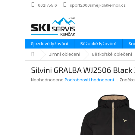
Přejít
602175516
sport2000smejkal@email.cz
na
obsah
Sjezdové lyžování
Běžecké lyžování
Sn
Domů
Zimní oblečení
Běžkařské oblečení
Silvini GRALBA WJ2506 Black
Průměrné
Neohodnoceno
Podrobnosti hodnocení
Značka
hodnocení
produktu
je
0,0
z
5
hvězdiček.