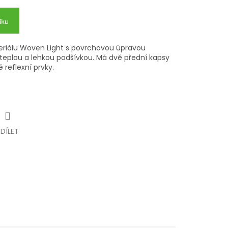
íku
riálu Woven Light s povrchovou úpravou
teplou a lehkou podšívkou. Má dvě přední kapsy
 reflexní prvky.
SDÍLET