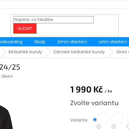
HLEDAT
owboarding
Skialp
Zimní oblečení
Letní oblečení
Běžkařské bundy
Dámské běžkařské bundy
Silvin
 24/25
:
Silvini
1 990 Kč
/ ks
Měrná
Zvolte variantu
cena:
Varianta