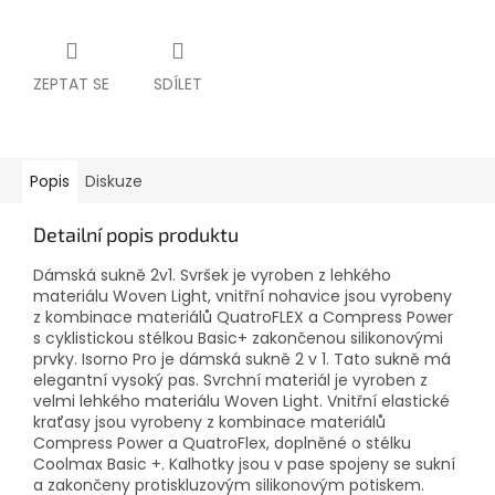
ZEPTAT SE
SDÍLET
Popis
Diskuze
Detailní popis produktu
Dámská sukně 2v1. Svršek je vyroben z lehkého
materiálu Woven Light, vnitřní nohavice jsou vyrobeny
z kombinace materiálů QuatroFLEX a Compress Power
s cyklistickou stélkou Basic+ zakončenou silikonovými
prvky. Isorno Pro je dámská sukně 2 v 1. Tato sukně má
elegantní vysoký pas. Svrchní materiál je vyroben z
velmi lehkého materiálu Woven Light. Vnitřní elastické
kraťasy jsou vyrobeny z kombinace materiálů
Compress Power a QuatroFlex, doplněné o stélku
Coolmax Basic +. Kalhotky jsou v pase spojeny se sukní
a zakončeny protiskluzovým silikonovým potiskem.