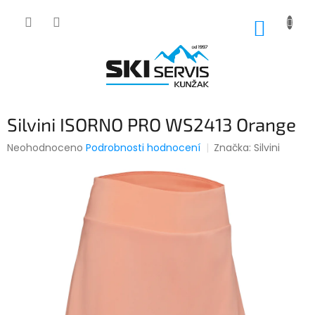
Přejít
na
NÁKUP
obsah
KOŠÍK
Silvini ISORNO PRO WS2413 Orange
Průměrné
Neohodnoceno
Podrobnosti hodnocení
Značka:
Silvini
hodnocení
produktu
je
0,0
z
5
hvězdiček.