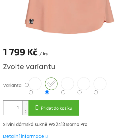
1 799 Kč
/ ks
Měrná
Zvolte variantu
cena:
Varianta
Přidat do košíku
Silvini dámská sukně WS2413 Isorno Pro
Detailní informace