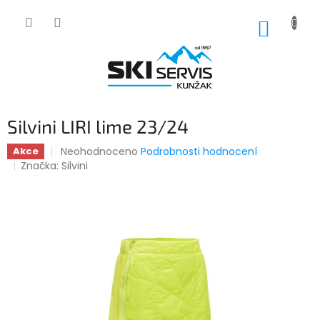
Přejít
na
NÁKUP
obsah
KOŠÍK
Silvini LIRI lime 23/24
Průměrné
Neohodnoceno
Podrobnosti hodnocení
Akce
hodnocení
Značka:
Silvini
produktu
je
0,0
z
5
hvězdiček.