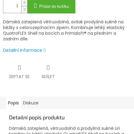
Přidat do košíku
Dámská zateplená větruodolná, avšak prodyšná sukně na
běžky s celorozepínacím zipem. Kombinuje lehký elastický
QuatroFLEX Shell na bocích a Primaloft® na předním a
zadním díle.
Detailní informace
ZEPTAT SE
SDÍLET
Popis
Diskuze
Detailní popis produktu
Dámská zateplená, větruodolná a prodyšná sukně Liri