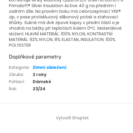
kombinuje lehký elastický QuatroFLEX Shell na bocích a
Primaloft® Silver Insulation Active 40 g na předním i
zadním díle. Na pravém boku má celorozepínací YKK®
zip, v pase protiskluzový silikonový potisk a stahovací
šňůrky. Sukně má dvě zipové kapsy v přední části a je
vhodná na běžky při teplotách kolem 0°C. Materiálové
složení: HLAVNÍ MATERIÁL: 100% NYLON, KONTRASTNÍ
MATERIÁL: 92% NYLON, 8% ELASTAN, INSULATION: 100%
POLYESTER
Doplňkové parametry
Kategorie
:
Zimní oblečení
Záruka
:
2 roky
Pohlaví
:
Dámské
Rok
:
23/24
Z
á
Vytvořil Shoptet
p
a
t