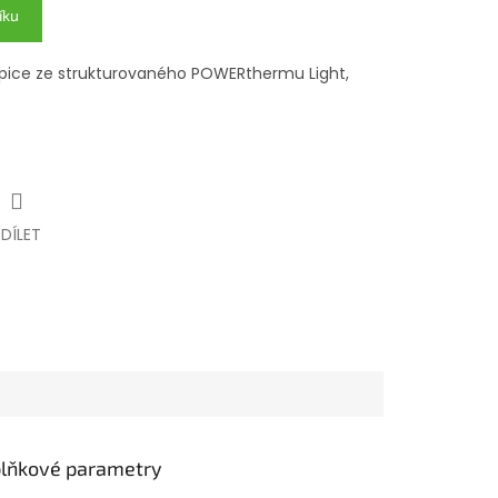
íku
čepice ze strukturovaného POWERthermu Light,
SDÍLET
lňkové parametry