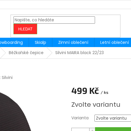
HLEDAT
owboarding
Skialp
Zimní oblečení
Letní oblečení
Běžkařské čepice
Silvini MAIRA black 22/23
:
Silvini
499 Kč
/ ks
Měrná
Zvolte variantu
cena:
Varianta