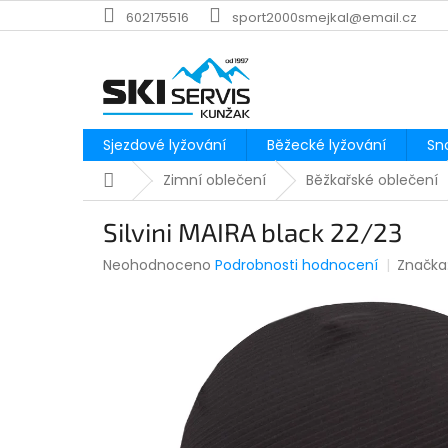
Přejít
602175516
sport2000smejkal@email.cz
na
obsah
Sjezdové lyžování
Běžecké lyžování
Sn
Domů
Zimní oblečení
Běžkařské oblečení
Silvini MAIRA black 22/23
Průměrné
Neohodnoceno
Podrobnosti hodnocení
Značka
hodnocení
produktu
je
0,0
z
5
hvězdiček.