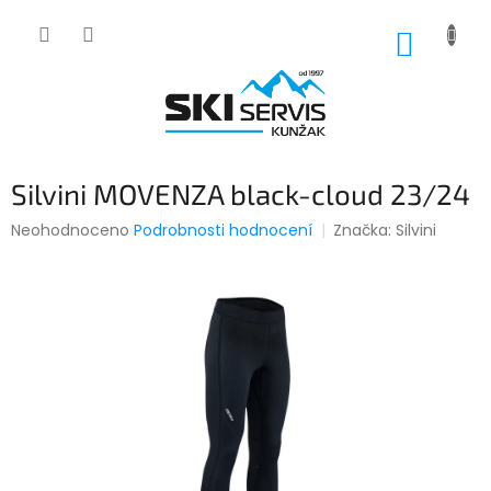
Přejít
na
NÁKUP
obsah
KOŠÍK
Silvini MOVENZA black-cloud 23/24
Průměrné
Neohodnoceno
Podrobnosti hodnocení
Značka:
Silvini
hodnocení
produktu
je
0,0
z
5
hvězdiček.