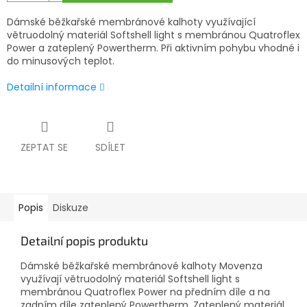
Dámské běžkařské membránové kalhoty využívající
větruodolný materiál Softshell light s membránou Quatroflex
Power a zateplený Powertherm. Při aktivním pohybu vhodné i
do minusových teplot.
Detailní informace
ZEPTAT SE
SDÍLET
Popis
Diskuze
Detailní popis produktu
Dámské běžkařské membránové kalhoty Movenza
využívají větruodolný materiál Softshell light s
membránou Quatroflex Power na předním díle a na
zadním díle zateplený Powertherm. Zateplený materiál