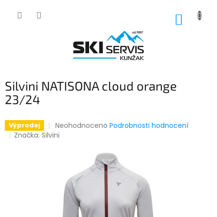
Přejít
na
NÁKUP
obsah
KOŠÍK
Silvini NATISONA cloud orange
23/24
Průměrné
Neohodnoceno
Podrobnosti hodnocení
Výprodej
hodnocení
Značka:
Silvini
produktu
je
0,0
z
5
hvězdiček.