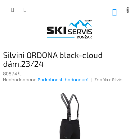
Přejít
na
NÁKUP
obsah
KOŠÍK
Silvini ORDONA black-cloud
dám.23/24
80874/L
Průměrné
Neohodnoceno
Podrobnosti hodnocení
Značka:
Silvini
hodnocení
produktu
je
0,0
z
5
hvězdiček.