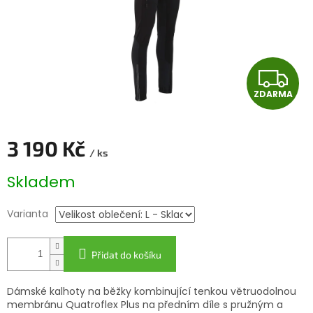
Z
ZDARMA
D
A
3 190 Kč
/ ks
R
Měrná
Skladem
cena:
M
Varianta
A
Přidat do košíku
Dámské kalhoty na běžky kombinující tenkou větruodolnou
membránu Quatroflex Plus na předním díle s pružným a