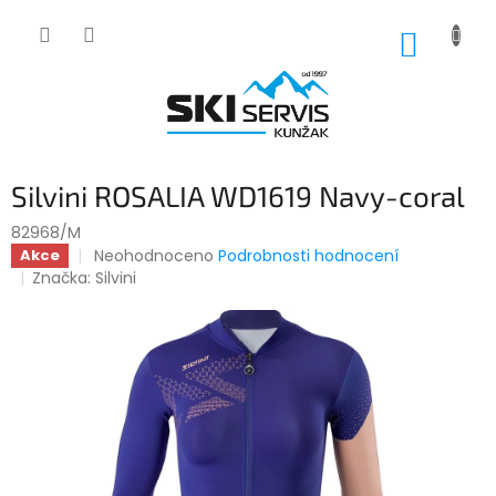
Přejít
na
NÁKUP
obsah
KOŠÍK
Silvini ROSALIA WD1619 Navy-coral
82968/M
Průměrné
Neohodnoceno
Podrobnosti hodnocení
Akce
hodnocení
Značka:
Silvini
produktu
je
0,0
z
5
hvězdiček.