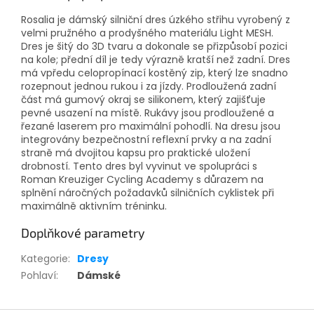
Rosalia je dámský silniční dres úzkého střihu vyrobený z
velmi pružného a prodyšného materiálu Light MESH.
Dres je šitý do 3D tvaru a dokonale se přizpůsobí pozici
na kole; přední díl je tedy výrazně kratší než zadní. Dres
má vpředu celopropínací kostěný zip, který lze snadno
rozepnout jednou rukou i za jízdy. Prodloužená zadní
část má gumový okraj se silikonem, který zajišťuje
pevné usazení na místě. Rukávy jsou prodloužené a
řezané laserem pro maximální pohodlí. Na dresu jsou
integrovány bezpečnostní reflexní prvky a na zadní
straně má dvojitou kapsu pro praktické uložení
drobností. Tento dres byl vyvinut ve spolupráci s
Roman Kreuziger Cycling Academy s důrazem na
splnění náročných požadavků silničních cyklistek při
maximálně aktivním tréninku.
Doplňkové parametry
Kategorie
:
Dresy
Pohlaví
:
Dámské