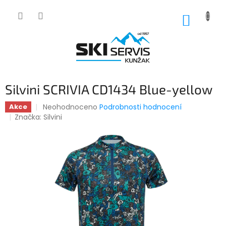
Přejít
na
NÁKUP
obsah
KOŠÍK
Silvini SCRIVIA CD1434 Blue-yellow
Průměrné
Neohodnoceno
Podrobnosti hodnocení
Akce
hodnocení
Značka:
Silvini
produktu
je
0,0
z
5
hvězdiček.