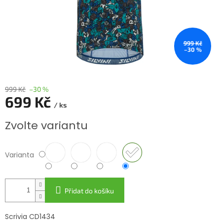
999 Kč
–30 %
999 Kč
–30 %
699 Kč
/ ks
Měrná
Zvolte variantu
cena:
Varianta
Přidat do košíku
Scrivia CD1434