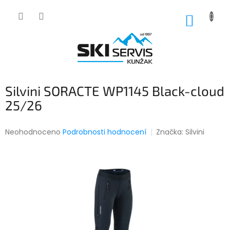
Přejít
na
NÁKUP
obsah
KOŠÍK
Silvini SORACTE WP1145 Black-cloud
25/26
Průměrné
Neohodnoceno
Podrobnosti hodnocení
Značka:
Silvini
hodnocení
produktu
je
0,0
z
5
hvězdiček.