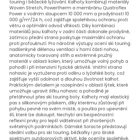
touring i běžecké lyžování. Kalhoty kombinují materiály
Woven Stretch, Powertherm a membránu Quatroflex
Power s vodním sloupcem 10 000 mm a prodyšností 10
000 g/m²/24 h, což zajišťuje spolehlivou ochranu proti
větru a optimální odvod vlhkosti. Díky kombinaci
materiálů jsou kalhoty v zadní části dokonale prodyšné,
zatímco přední strana poskytuje maximální ochranu
proti profouknutí. Pro náročné výstupy ocení ski touring
nadšenkyně dělenou ventilaci v horní části nohou,
anatomicky tvarovaný střih a extrémně pružný
materiál v oblasti kolen, který umožňuje volný pohyb a
pohodlí i při intenzivní fyzické aktivitě. Vnitřní strana
nohavic je vyztužena proti oděru o lyžařské boty, což
zajišťuje vyšší odolnost a dlouhou životnost kalhot.
Praktickým detailem je rozepínání v oblasti lýtek, které
umožňuje upravit šířku nohavic a pohodlně je
přetáhnout přes ski touring boty. Kalhoty mají elastický
pas s silikonovým páskem, díky kterému zůstávají při
pohybu pevně na svém místě, a poutka pro upevnění
šlí, které lze dokoupit. Nechybí ani bezpečnostní
reflexní prvky pro lepší viditelnost při zhoršených
světelných podmínkách. Dámské Soracte představují
ideální volbu pro ski touring, běžkařky i pro široké
spektrum outdoorových aktivit, kde oceníte spolehlivé,