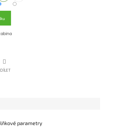
íku
tabina
SDÍLET
lňkové parametry