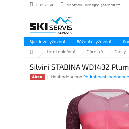
Přejít
602175516
sport2000smejkal@email.cz
na
obsah
Sjezdové lyžování
Běžecké lyžování
Sn
Domů
Letní oblečení
Dámské
Dresy
Silvini STABINA WD1432 Plum
Průměrné
Neohodnoceno
Podrobnosti hodnocen
Akce
hodnocení
produktu
je
0,0
z
5
hvězdiček.