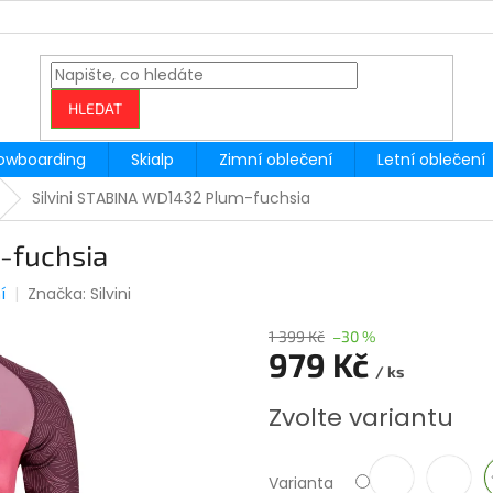
HLEDAT
owboarding
Skialp
Zimní oblečení
Letní oblečení
Silvini STABINA WD1432 Plum-fuchsia
-fuchsia
í
Značka:
Silvini
1 399 Kč
–30 %
979 Kč
/ ks
Měrná
Zvolte variantu
cena:
Varianta