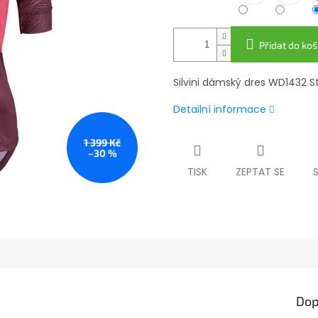
Přidat do koš
Silvini dámský dres WD1432 S
Detailní informace
1 399 Kč
–30 %
TISK
ZEPTAT SE
Dop