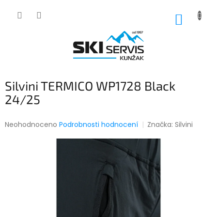
Přejít
na
NÁKUP
obsah
KOŠÍK
Silvini TERMICO WP1728 Black
24/25
Průměrné
Neohodnoceno
Podrobnosti hodnocení
Značka:
Silvini
hodnocení
produktu
je
0,0
z
5
hvězdiček.