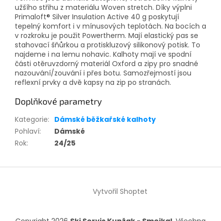
užšího střihu z materiálu Woven stretch. Díky výplni
Primaloft® Silver Insulation Active 40 g poskytují
tepelný komfort i v mínusových teplotách. Na bocích a
v rozkroku je použit Powertherm. Mají elastický pas se
stahovací šňůrkou a protiskluzový silikonový potisk. To
najdeme i na lemu nohavic. Kalhoty mají ve spodní
části otěruvzdorný materiál Oxford a zipy pro snadné
nazouvání/zouvání i přes botu. Samozřejmostí jsou
reflexní prvky a dvě kapsy na zip po stranách.
Doplňkové parametry
Kategorie
:
Dámské běžkařské kalhoty
Pohlaví
:
Dámské
Rok
:
24/25
Z
á
Vytvořil Shoptet
p
a
t