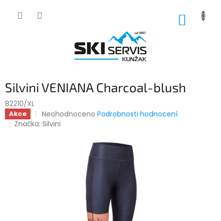
Přejít
na
NÁKUP
obsah
KOŠÍK
Silvini VENIANA Charcoal-blush
82210/XL
Průměrné
Neohodnoceno
Podrobnosti hodnocení
Akce
hodnocení
Značka:
Silvini
produktu
je
0,0
z
5
hvězdiček.