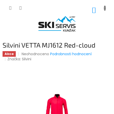
Přejít
na
NÁKUP
obsah
KOŠÍK
Silvini VETTA MJ1612 Red-cloud
Průměrné
Neohodnoceno
Podrobnosti hodnocení
Akce
hodnocení
Značka:
Silvini
produktu
je
0,0
z
5
hvězdiček.