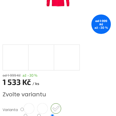
od 1 999
Kč
až –30 %
od 1 999 Kč
až –30 %
1 533 Kč
/ ks
Měrná
Zvolte variantu
cena:
Varianta