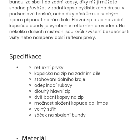
bundu lze sbalit do zadní kapsy, díky níž ji můžete
snadno převážet v zadní kapse cyklistického dresu, v
podsedlové brašně, nebo díky páskům se suchým
zipem připnout na rám kola. Hlavní zip a zip na zadní
kapsičce bundy je vyroben v reflexním provedení. Na
několika dalších místech jsou kvůli zvýšení bezpečnosti
všity nebo nalepeny další reflexní prvky.
Specifikace
reflexní prvky
kapsička na zip na zadním díle
stahování dolního kraje
odepínací rukávy
dlouhý hlavní zip
dvě boční kapsy na zip
možnost složení kapuce do límce
volný střih
sáček na sbalení bundy
Materiál