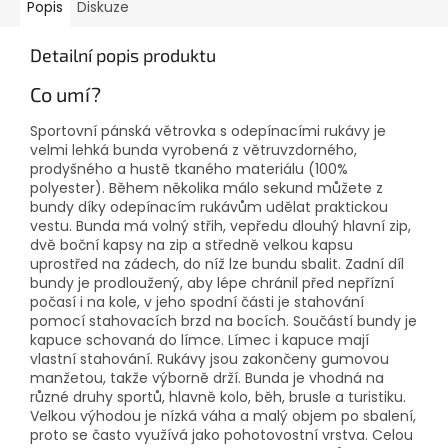
Popis
Diskuze
Detailní popis produktu
Co umí?
Sportovní pánská větrovka s odepínacími rukávy je
velmi lehká bunda vyrobená z větruvzdorného,
prodyšného a hustě tkaného materiálu (100%
polyester). Během několika málo sekund můžete z
bundy díky odepínacím rukávům udělat praktickou
vestu. Bunda má volný střih, vepředu dlouhý hlavní zip,
dvě boční kapsy na zip a středně velkou kapsu
uprostřed na zádech, do níž lze bundu sbalit. Zadní díl
bundy je prodloužený, aby lépe chránil před nepřízní
počasí i na kole, v jeho spodní části je stahování
pomocí stahovacích brzd na bocích. Součástí bundy je
kapuce schovaná do límce. Límec i kapuce mají
vlastní stahování. Rukávy jsou zakončeny gumovou
manžetou, takže výborně drží. Bunda je vhodná na
různé druhy sportů, hlavně kolo, běh, brusle a turistiku.
Velkou výhodou je nízká váha a malý objem po sbalení,
proto se často využívá jako pohotovostní vrstva. Celou