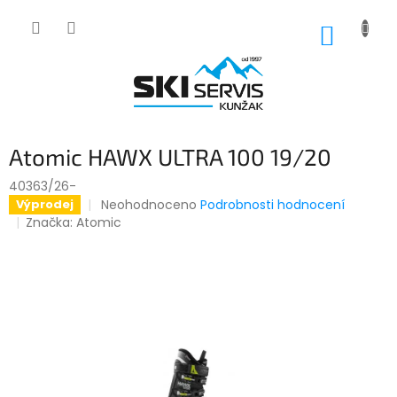
Přejít
na
NÁKUP
obsah
KOŠÍK
Atomic HAWX ULTRA 100 19/20
40363/26-
Průměrné
Neohodnoceno
Podrobnosti hodnocení
Výprodej
hodnocení
Značka:
Atomic
produktu
je
0,0
z
5
hvězdiček.