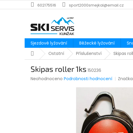
Přejít
602175516
sport2000smejkal@email.cz
na
obsah
Sjezdové lyžování
Běžecké lyžování
Sn
Domů
Ostatní
Příslušenství
Skipas rol
Skipas roller 1ks
150236
Průměrné
Neohodnoceno
Podrobnosti hodnocení
Značka
hodnocení
produktu
je
0,0
z
5
hvězdiček.