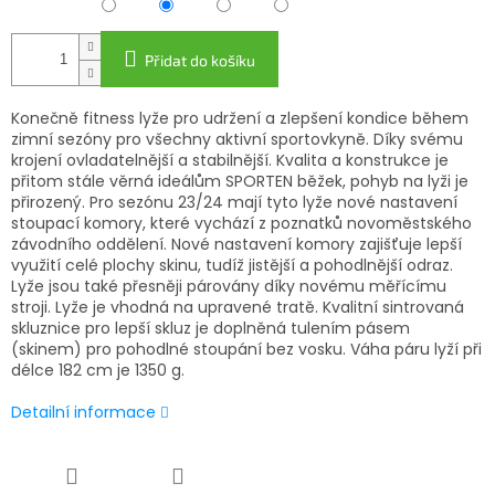
Přidat do košíku
Konečně fitness lyže pro udržení a zlepšení kondice během
zimní sezóny pro všechny aktivní sportovkyně. Díky svému
krojení ovladatelnější a stabilnější. Kvalita a konstrukce je
přitom stále věrná ideálům SPORTEN běžek, pohyb na lyži je
přirozený. Pro sezónu 23/24 mají tyto lyže nové nastavení
stoupací komory, které vychází z poznatků novoměstského
závodního oddělení. Nové nastavení komory zajišťuje lepší
využití celé plochy skinu, tudíž jistější a pohodlnější odraz.
Lyže jsou také přesněji párovány díky novému měřícímu
stroji. Lyže je vhodná na upravené tratě. Kvalitní sintrovaná
skluznice pro lepší skluz je doplněná tulením pásem
(skinem) pro pohodlné stoupání bez vosku. Váha páru lyží při
délce 182 cm je 1350 g.
Detailní informace