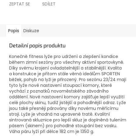
ZEPTAT SE
SDÍLET
Popis
Diskuze
Detailní popis produktu
Konečně fitness lyže pro udržení a zlepšení kondice
během zimní sezóny pro všechny aktivní sportovkyně.
Díky svému krojení ovladatelnější a stabilnější. Kvalita
a konstrukce je přitom stále věrná ideálům SPORTEN
běžek, pohyb na lyži je přirozený. Pro sezónu 23/24 mají
tyto lyže nové nastavení stoupací komory, které
vychází z poznatků novoměstského závodního
oddělení. Nové nastavení komory zajišťuje lepší využití
celé plochy skinu, tudíž jistější a pohodlnější odraz. Lyže
jsou také přesněji párovány díky novému měřícímu
stroji. Lyže je vhodná na upravené tratě. Kvalitní
sintrovaná skluznice pro lepší skluz je doplněná tulením
pásem (skinem) pro pohodlné stoupání bez vosku.
Váha páru lyží při délce 182 cm je 1350 g.