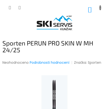
Přejít
na
NÁKUP
obsah
KOŠÍK
Sporten PERUN PRO SKIN W MH
24/25
Průměrné
Neohodnoceno
Podrobnosti hodnocení
Značka:
Sporten
hodnocení
produktu
je
0,0
z
5
hvězdiček.