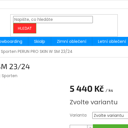
HLEDAT
owboarding
Skialp
Zimní oblečení
Letní oblečení
Sporten PERUN PRO SKIN W SM 23/24
SM 23/24
:
Sporten
5 440 Kč
/ ks
Měrná
Zvolte variantu
cena:
Varianta