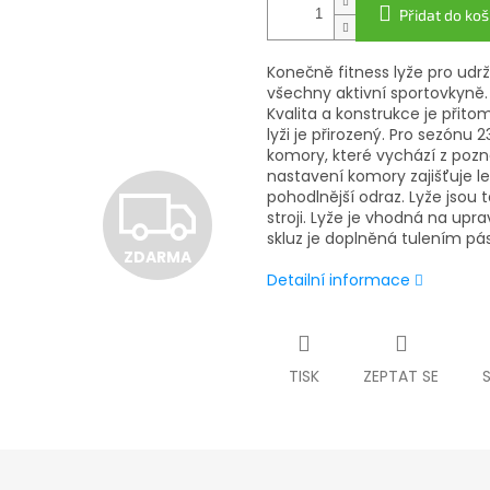
Přidat do koš
Konečně fitness lyže pro udr
všechny aktivní sportovkyně. 
Kvalita a konstrukce je přit
lyži je přirozený. Pro sezónu
komory, které vychází z poz
nastavení komory zajišťuje lepš
Z
pohodlnější odraz. Lyže jsou
stroji. Lyže je vhodná na upra
skluz je doplněná tulením p
ZDARMA
D
Detailní informace
A
TISK
ZEPTAT SE
R