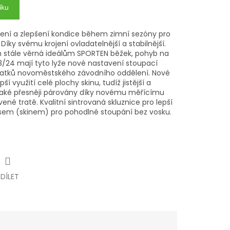
íku
žení a zlepšení kondice během zimní sezóny pro
Díky svému krojení ovladatelnější a stabilnější.
om stále věrná ideálům SPORTEN běžek, pohyb na
 23/24 mají tyto lyže nové nastavení stoupací
natků novoměstského závodního oddělení. Nové
í využití celé plochy skinu, tudíž jistější a
 také přesněji párovány díky novému měřícímu
vené tratě. Kvalitní sintrovaná skluznice pro lepší
ásem (skinem) pro pohodlné stoupání bez vosku.
SDÍLET