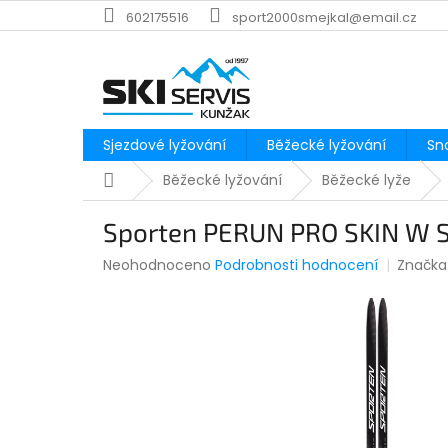
Přejít
602175516
sport2000smejkal@email.cz
na
obsah
Sjezdové lyžování
Běžecké lyžování
Sn
Domů
Běžecké lyžování
Běžecké lyže
Sporten PERUN PRO SKIN W 
Průměrné
Neohodnoceno
Podrobnosti hodnocení
Značka
hodnocení
produktu
je
0,0
z
5
hvězdiček.