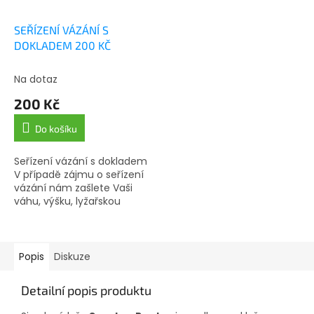
SEŘÍZENÍ VÁZÁNÍ S
DOKLADEM 200 KČ
Na dotaz
200 Kč
Do košíku
Seřízení vázání s dokladem
V případě zájmu o seřízení
vázání nám zašlete Vaši
váhu, výšku, lyžařskou
zdatnost 1-2-3 a délku
podrážky (podešve) boty v
mm (naleznete na...
Popis
Diskuze
Detailní popis produktu