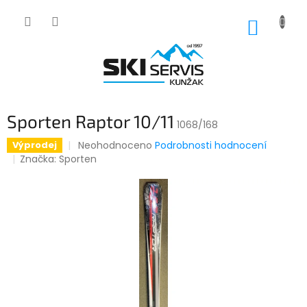
Přejít
na
NÁKUP
obsah
KOŠÍK
Sporten Raptor 10/11
1068/168
Průměrné
Neohodnoceno
Podrobnosti hodnocení
Výprodej
hodnocení
Značka:
Sporten
produktu
je
0,0
z
5
hvězdiček.