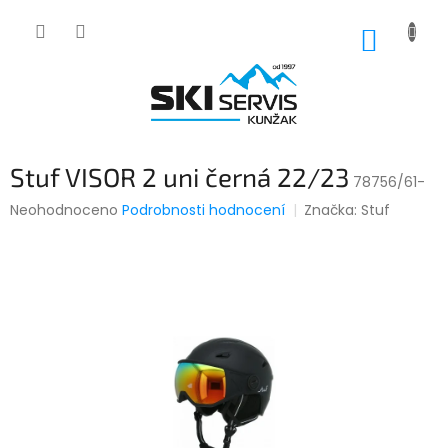
Přejít
na
NÁKUP
obsah
KOŠÍK
Stuf VISOR 2 uni černá 22/23
78756/61-
Průměrné
Neohodnoceno
Podrobnosti hodnocení
Značka:
Stuf
hodnocení
produktu
je
0,0
z
5
hvězdiček.