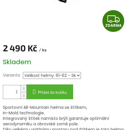
Z
ZDARMA
D
A
2 490 Kč
/ ks
R
Měrná
Skladem
cena:
M
Varianta
A
Přidat do košíku
Sportovní All-Mountain helma se štítkem,
In-Mold technologie.
Integrovaný štítek namísto brýlí garantuje optimální
aerodynamiku a obrovské zorné pole.
Díky velkému vnitřnímu prostoru pod štítkem je tato helma