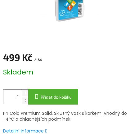
499 Kč
/ ks
Měrná
Skladem
cena:
Přidat do košíku
F4 Cold Premium Solid. Skluzný vosk s korkem. Vhodný do
-4°C a chladnějších podmínek.
Detailní informace