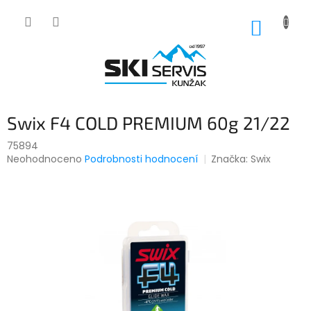
Přejít
na
NÁKUP
obsah
KOŠÍK
Swix F4 COLD PREMIUM 60g 21/22
75894
Průměrné
Neohodnoceno
Podrobnosti hodnocení
Značka:
Swix
hodnocení
produktu
je
0,0
z
5
hvězdiček.