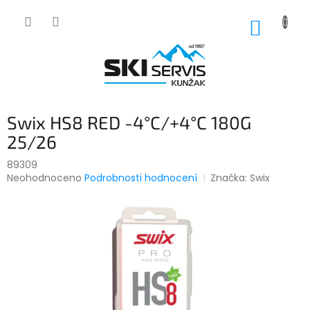
Přejít
na
NÁKUP
obsah
KOŠÍK
Swix HS8 RED -4°C/+4°C 180G
25/26
89309
Průměrné
Neohodnoceno
Podrobnosti hodnocení
Značka:
Swix
hodnocení
produktu
je
0,0
z
5
hvězdiček.