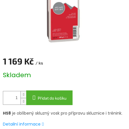
1 169 Kč
/ ks
Měrná
Skladem
cena:
Přidat do košíku
HS8
je oblíbený skluzný vosk pro přípravu skluznice i trénink.
Detailní informace