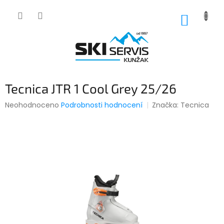
Přejít
na
NÁKUP
obsah
KOŠÍK
Tecnica JTR 1 Cool Grey 25/26
Průměrné
Neohodnoceno
Podrobnosti hodnocení
Značka:
Tecnica
hodnocení
produktu
je
0,0
z
5
hvězdiček.