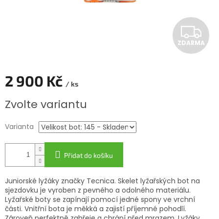
Z
ZDARMA
D
A
2 900 Kč
/ ks
R
Měrná
Zvolte variantu
cena:
M
Varianta
A
Přidat do košíku
Juniorské lyžáky značky Tecnica. Skelet lyžařských bot na
sjezdovku je vyroben z pevného a odolného materiálu.
Lyžařské boty se zapínají pomocí jedné spony ve vrchní
části. Vnitřní bota je měkká a zajistí příjemné pohodlí.
Zároveň perfektně zahřeje a chrání před mrazem. Lyžáky