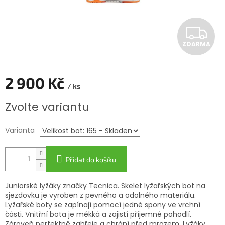
Z
ZDARMA
D
A
2 900 Kč
/ ks
R
Měrná
Zvolte variantu
cena:
M
Varianta
A
Přidat do košíku
Juniorské lyžáky značky Tecnica. Skelet lyžařských bot na
sjezdovku je vyroben z pevného a odolného materiálu.
Lyžařské boty se zapínají pomocí jedné spony ve vrchní
části. Vnitřní bota je měkká a zajistí příjemné pohodlí.
Zároveň perfektně zahřeje a chrání před mrazem. Lyžáky