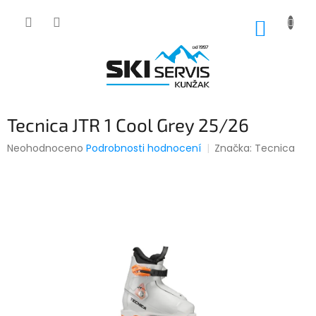
Přejít
na
NÁKUP
obsah
KOŠÍK
Tecnica JTR 1 Cool Grey 25/26
Průměrné
Neohodnoceno
Podrobnosti hodnocení
Značka:
Tecnica
hodnocení
produktu
je
0,0
z
5
hvězdiček.