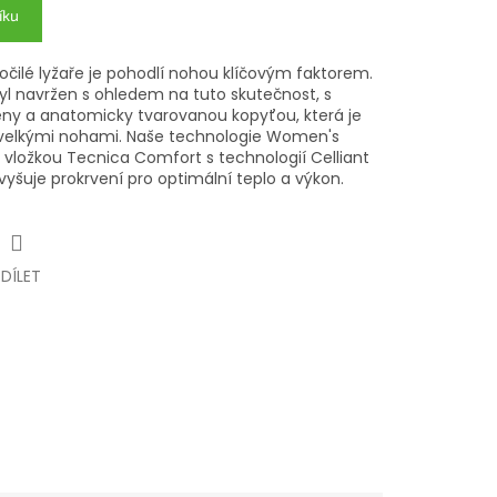
íku
očilé lyžaře je pohodlí nohou klíčovým faktorem.
l navržen s ohledem na tuto skutečnost, s
eny a anatomicky tvarovanou kopyťou, která je
ě velkými nohami. Naše technologie Women's
 vložkou Tecnica Comfort s technologií Celliant
vyšuje prokrvení pro optimální teplo a výkon.
SDÍLET