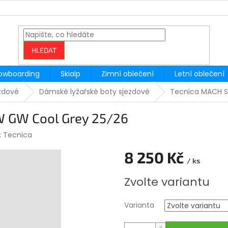
HLEDAT
owboarding
Skialp
Zimní oblečení
Letní oblečení
ezdové
Dámské lyžařské boty sjezdové
Tecnica MACH S
 GW Cool Grey 25/26
:
Tecnica
8 250 Kč
/ ks
Měrná
Zvolte variantu
cena:
Varianta