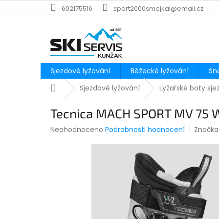
Přejít
602175516
sport2000smejkal@email.cz
na
obsah
Sjezdové lyžování
Běžecké lyžování
Sn
Domů
Sjezdové lyžování
Lyžařské boty sj
Tecnica MACH SPORT MV 75 W
Průměrné
Neohodnoceno
Podrobnosti hodnocení
Značka
hodnocení
produktu
je
0,0
z
5
hvězdiček.