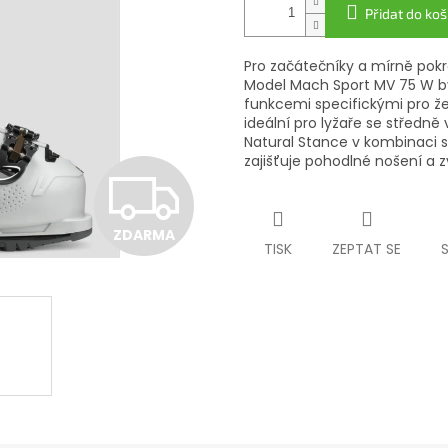
Přidat do koš
Pro začátečníky a mírně pokr
Model Mach Sport MV 75 W by
funkcemi specifickými pro ž
ideální pro lyžaře se středn
Natural Stance v kombinaci s
zajišťuje pohodlné nošení a z
Z
ZDARMA
D
TISK
ZEPTAT SE
A
R