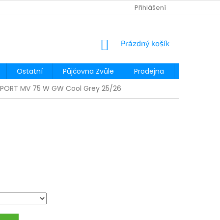
Přihlášení
NÁKUPNÍ
Prázdný košík
KOŠÍK
Ostatní
Půjčovna Zvůle
Prodejna
Půjčovna
PORT MV 75 W GW Cool Grey 25/26