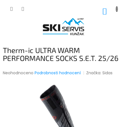
Přejít
na
NÁKUP
obsah
KOŠÍK
Therm-ic ULTRA WARM
PERFORMANCE SOCKS S.E.T. 25/26
Průměrné
Neohodnoceno
Podrobnosti hodnocení
Značka:
Sidas
hodnocení
produktu
je
0,0
z
5
hvězdiček.