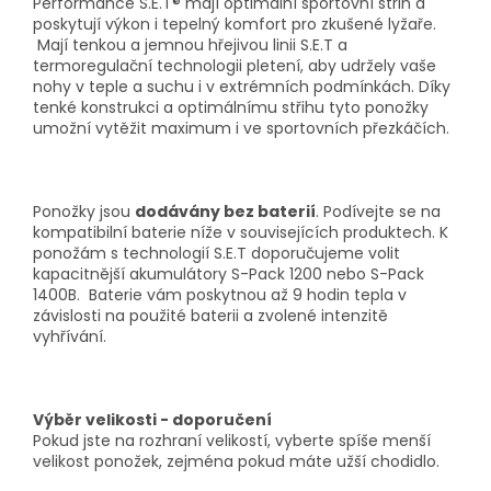
Performance S.E.T® mají optimální sportovní střih a
poskytují výkon i tepelný komfort pro zkušené lyžaře.
Mají tenkou a jemnou hřejivou linii S.E.T a
termoregulační technologii pletení, aby udržely vaše
nohy v teple a suchu i v extrémních podmínkách. Díky
tenké konstrukci a optimálnímu střihu tyto ponožky
umožní vytěžit maximum i ve sportovních přezkáčích.
Ponožky jsou
dodávány bez baterií
. Podívejte se na
kompatibilní baterie níže v souvisejících produktech. K
ponožám s technologií S.E.T doporučujeme volit
kapacitnější akumulátory S-Pack 1200 nebo S-Pack
1400B. Baterie vám poskytnou až 9 hodin tepla v
závislosti na použité baterii a zvolené intenzitě
vyhřívání.
Výběr velikosti - doporučení
Pokud jste na rozhraní velikostí, vyberte spíše menší
velikost ponožek, zejména pokud máte užší chodidlo.