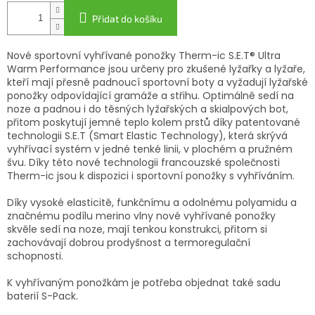
Přidat do košíku
Nové sportovní vyhřívané ponožky Therm-ic S.E.T® Ultra
Warm Performance jsou určeny pro zkušené lyžařky a lyžaře,
kteří mají přesně padnoucí sportovní boty a vyžadují lyžařské
ponožky odpovídající gramáže a střihu. Optimálně sedí na
noze a padnou i do těsných lyžařských a skialpových bot,
přitom poskytují jemné teplo kolem prstů díky patentované
technologii S.E.T (Smart Elastic Technology), která skrývá
vyhřívací systém v jedné tenké linii, v plochém a pružném
švu. Díky této nové technologii francouzské společnosti
Therm-ic jsou k dispozici i sportovní ponožky s vyhříváním.
Díky vysoké elasticitě, funkčnímu a odolnému polyamidu a
značnému podílu merino vlny nové vyhřívané ponožky
skvěle sedí na noze, mají tenkou konstrukci, přitom si
zachovávají dobrou prodyšnost a termoregulační
schopnosti.
K vyhřívaným ponožkám je potřeba objednat také sadu
baterií S-Pack.