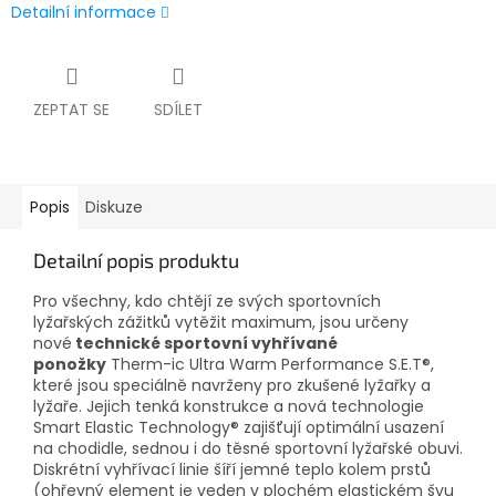
Detailní informace
ZEPTAT SE
SDÍLET
Popis
Diskuze
Detailní popis produktu
Pro všechny, kdo chtějí ze svých sportovních
lyžařských zážitků vytěžit maximum, jsou určeny
nové
technické sportovní vyhřívané
ponožky
Therm-ic Ultra Warm Performance S.E.T®,
které jsou speciálně navrženy pro zkušené lyžařky a
lyžaře. Jejich tenká konstrukce a nová technologie
Smart Elastic Technology® zajišťují optimální usazení
na chodidle, sednou i do těsné sportovní lyžařské obuvi.
Diskrétní vyhřívací linie šíří jemné teplo kolem prstů
(ohřevný element je veden v plochém elastickém švu