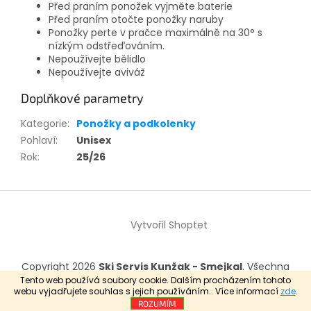
Před praním ponožek vyjměte baterie
Před praním otočte ponožky naruby
Ponožky perte v pračce maximálně na 30° s
nízkým odstřeďováním.
Nepoužívejte bělidlo
Nepoužívejte aviváž
Doplňkové parametry
Kategorie
:
Ponožky a podkolenky
Pohlaví
:
Unisex
Rok
:
25/26
Z
á
Vytvořil Shoptet
p
a
t
Copyright 2026
Ski Servis Kunžak - Smejkal
. Všechna
í
práva vyhrazena.
Tento web používá soubory cookie. Dalším procházením tohoto
webu vyjadřujete souhlas s jejich používáním.. Více informací
zde
.
ROZUMÍM