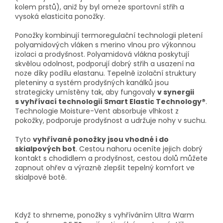
kolem prstů), aniž by byl omeze sportovní střih a
vysoká elasticita ponožky.
Ponožky kombinují termoregulační technologii pletení
polyamidových vláken s merino vlnou pro výkonnou
izolaci a prodyšnost. Polyamidová vlákna poskytují
skvělou odolnost, podporují dobrý střih a usazení na
noze díky podílu elastanu. Tepelně izolační struktury
pleteniny a systém prodyšných kanálků jsou
strategicky umístěny tak, aby fungovaly
v synergii
s vyhřívací technologií Smart Elastic Technology®
.
Technologie Moisture-Vent absorbuje vlhkost z
pokožky, podporuje prodyšnost a udržuje nohy v suchu.
Tyto
vyhřívané ponožky jsou vhodné i do
skialpových bot
. Cestou nahoru oceníte jejich dobrý
kontakt s chodidlem a prodyšnost, cestou dolů můžete
zapnout ohřev a výrazně zlepšit tepelný komfort ve
skialpové botě.
Když to shrneme, ponožky s vyhříváním Ultra Warm