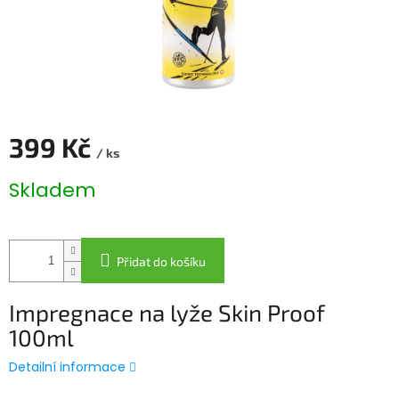
399 Kč
/ ks
Měrná
Skladem
cena:
Přidat do košíku
Impregnace na lyže Skin Proof
100ml
Detailní informace