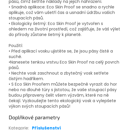
pásů, čímž šetříte náklady na jejich nahrazení.
• Snadná aplikace: Eco Skin Proof se snadno a rychle
aplikuje, což vám ušetří čas a usnadní údržbu vašich
stoupacích pásů.
• Ekologicky šetrný: Eco Skin Proof je vytvořen s
ohledem na životní prostředí, což zajišťuje, že váš výlet
do přírody zůstane šetrný k planetě.
Použití:
• Před aplikací vosku ujistěte se, že jsou pásy čisté a
suché.
•Nanesete tenkou vrstvu Eco Skin Proof na celý povrch
pásů.
• Nechte vosk zaschnout a zbytečný vosk setřete
čistým hadříkem.
• S Eco Skin Proofem můžete bezpečně vyrazit do hor
nebo na dlouhé túry s jistotou, že vaše stoupací pásy
budou připraveny čelit všem výzvám, které na ně
čekají. Vyzkoušejte tento ekologický vosk a vylepšete
výkon svých stoupacích pásů!
Doplňkové parametry
Kategorie
:
Příslušenství