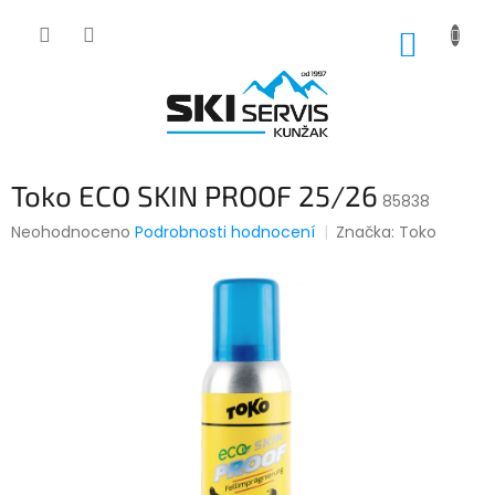
Přejít
na
NÁKUP
obsah
KOŠÍK
Toko ECO SKIN PROOF 25/26
85838
Průměrné
Neohodnoceno
Podrobnosti hodnocení
Značka:
Toko
hodnocení
produktu
je
0,0
z
5
hvězdiček.